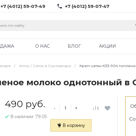
+7 (4012) 59-07-49
+7 (4012) 59-07-47
ОДАЖА
О НАС
БЛОГ
АКЦИИ
ывкаре
/
Атлас / Cатин в Сыктывкаре
/
Креп-сатин К33-904 топлен
пленое молоко однотонный в
490 руб.
Об
-
+
В наличии: 79.05
Со
В корзину