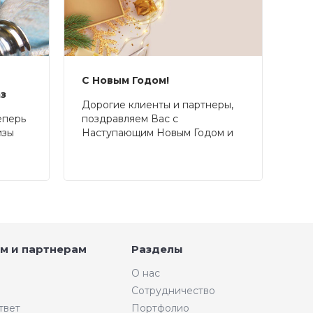
С Новым Годом!
аз
Дорогие клиенты и партнеры,
еперь
поздравляем Вас с
изы
Наступающим Новым Годом и
Рождеством!
м и партнерам
Разделы
О нас
Сотрудничество
твет
Портфолио