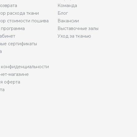
возврата
Команда
тор расхода ткани
Блог
тор стоимости пошива
Вакансии
 программа
Выставочные залы
абинет
Уход за тканью
ые сертификаты
а
 конфиденциальности
нет-магазине
я оферта
та