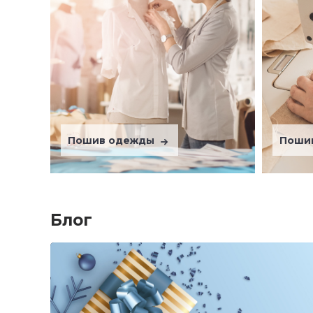
Пошив одежды
Поши
Блог