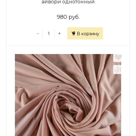
айвори однотонный
980 руб.
-
+
В корзину