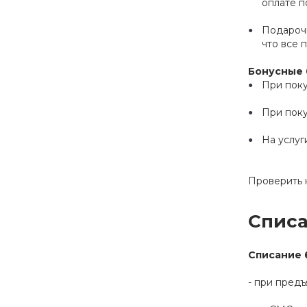
оплате п
Подарочн
что все 
Бонусные 
При поку
При пок
На услуг
Проверить 
Списа
Списание 
- при пред