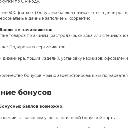
окупки по QR-коду.
ые 500 (пятьсот) бонусных баллов начисляются в день рожд
персональные данные заполнены корректно.
баллы не начисляются:
пке товаров по акциям (распродажа, скидка или специально
упке Подарочных сертификатов.
и дизайнера, пошив изделий, установку карнизов, оформлени
количество бонусов можно зарегистрированным пользователя
ние бонусов
бонусных баллов возможно:
ъявлении на кассовом узле пластиковой бонусной карты