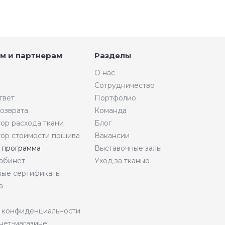
м и партнерам
Разделы
О нас
Сотрудничество
твет
Портфолио
возврата
Команда
тор расхода ткани
Блог
тор стоимости пошива
Вакансии
 программа
Выставочные залы
абинет
Уход за тканью
ые сертификаты
а
 конфиденциальности
нет-магазине