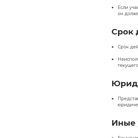
Если уча
он долже
Срок 
Срок дей
Неисполь
текущего
Юрид
Представ
юридичес
Иные 