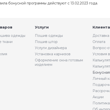
вила бонусной программы действуют с 13.02.2023 года.
оваров
Услуги
Клиента
пошива одежды
Пошив одежды
Доставка
е ткани
Пошив штор
Оплата
Услуги дизайнера
Вопрос-о
елия
Установка карнизов
Условия 
Оформление окна готовым
Калькуля
изделием
Калькуля
Бонусная
Личный к
Подарочн
Рассрочк
Акции
Политика
Об интер