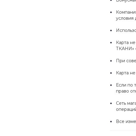
Бонусная
Компания
условия 
Использо
Карта не
ТКАНИ» с
При сове
Карта не
Если по 
право от
Сеть маг
операций
Все изме