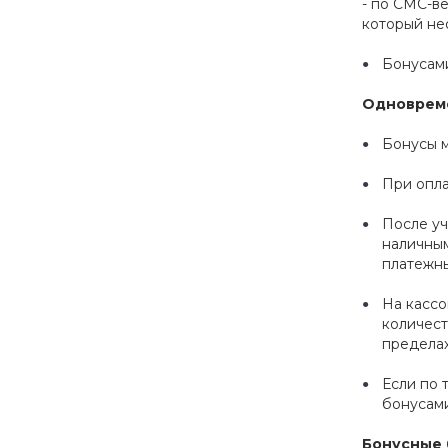
- по СМС-в
который не
Бонусами
Одновреме
Бонусы м
При опла
После уч
наличны
платежн
На кассо
количест
пределах
Если по 
бонусами
Бонусные 