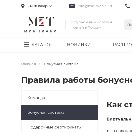
Сыктывкар
info@mir-tkani39.ru
Крупнейший магазин
тканей в России
КАТАЛОГ
НОВИНКИ
РАСПР
Главная
/
Бонусная система
Правила работы бонус
Команда
Как с
Бонусная система
Виртуальн
Подарочные сертификаты
в салона