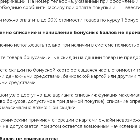
ерификации. На номер телефона, указанный при оформлении 
обходимо сообщить кассиру при оплате покупки и ввести 
 можно оплатить до 30% стоимости товара по курсу 1 бонус =
нно списание и начисление бонусных баллов не произ
ожно использовать только при наличии в системе полностью
те товара бонусами, иные скидки на данный товар не предо
ета скидки по бонусной карте оставшаяся часть стоимости 
ми денежными средствами, банковской картой или другими
ыми средствами.
вом узле доступно два варианта списания: функция максима
во бонусов, допустимое при данной покупке), списание опр
 максимально возможной скидки.
техническим причинам операции с картами онлайн невозможн
 не допускается, при этом остается возможным начисление 
баллы не списываются: