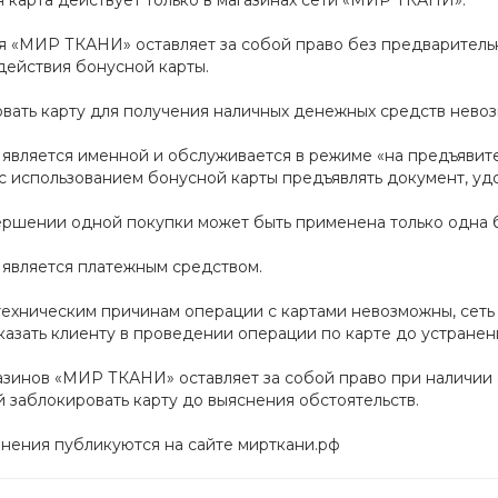
 карта действует только в магазинах сети «МИР ТКАНИ».
 «МИР ТКАНИ» оставляет за собой право без предварительн
действия бонусной карты.
вать карту для получения наличных денежных средств нево
 является именной и обслуживается в режиме «на предъявит
 использованием бонусной карты предъявлять документ, удо
ршении одной покупки может быть применена только одна б
 является платежным средством.
техническим причинам операции с картами невозможны, сет
казать клиенту в проведении операции по карте до устранен
азинов «МИР ТКАНИ» оставляет за собой право при наличии
 заблокировать карту до выяснения обстоятельств.
нения публикуются на сайте мирткани.рф