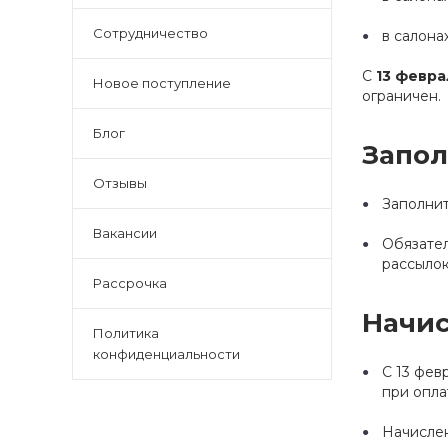
Сотрудничество
в салона
С
13 февра
Новое поступление
ограничен.
Блог
Запол
Отзывы
Заполни
Вакансии
Обязател
рассылок
Рассрочка
Начис
Политика
конфиденциальности
С 13 фев
при опла
Начислен