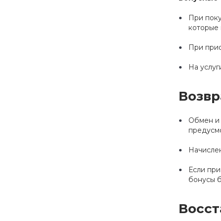
При поку
которые 
При при
На услуг
Возвр
Обмен и 
предусм
Начислен
Если при
бонусы б
Восст