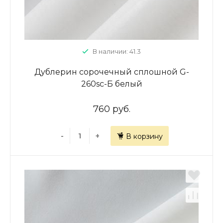
В наличии: 41.3
Дублерин сорочечный сплошной G-
260sc-Б белый
760 руб.
-
+
В корзину