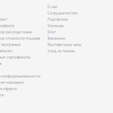
О нас
Сотрудничество
твет
Портфолио
возврата
Команда
тор расхода ткани
Блог
тор стоимости пошива
Вакансии
 программа
Выставочные залы
абинет
Уход за тканью
ые сертификаты
а
 конфиденциальности
нет-магазине
я оферта
та