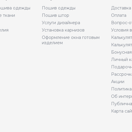
пошива одежды
Пошив одежды
Доставка
е ткани
Пошив штор
Оплата
Услуги дизайнера
Вопрос-о
елия
Установка карнизов
Условия 
Оформление окна готовым
Калькуля
изделием
Калькуля
Бонусная
Личный к
Подарочн
Рассрочк
Акции
Политика
Об интер
Публична
Карта сай