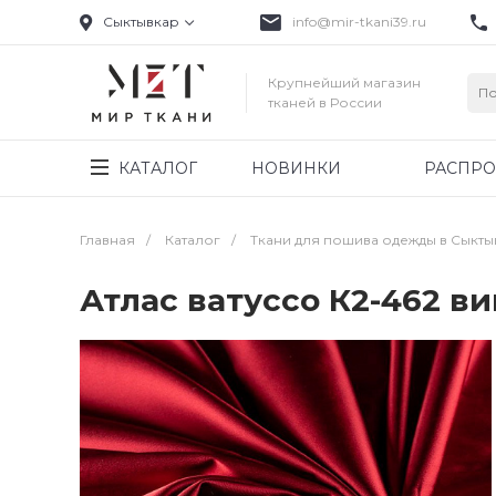
Сыктывкар
info@mir-tkani39.ru
Крупнейший магазин
тканей в России
КАТАЛОГ
НОВИНКИ
РАСПР
Главная
/
Каталог
/
Ткани для пошива одежды в Сыкт
Атлас ватуссо К2-462 