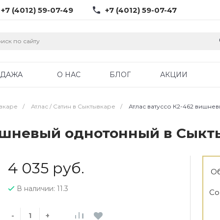
+7 (4012) 59-07-49
+7 (4012) 59-07-47
ОДАЖА
О НАС
БЛОГ
АКЦИИ
ывкаре
/
Атлас / Cатин в Сыктывкаре
/
Атлас ватуссо К2-462 вишне
вишневый однотонный в Сыкт
4 035 руб.
Об
В наличии: 11.3
Со
-
+