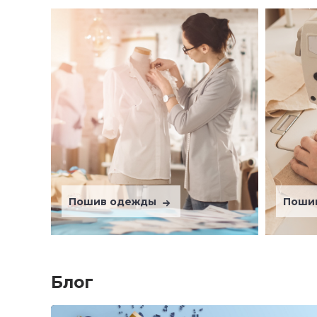
Пошив одежды
Поши
Блог