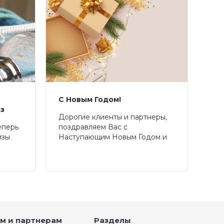
С Новым Годом!
аз
Дорогие клиенты и партнеры,
еперь
поздравляем Вас с
изы
Наступающим Новым Годом и
Рождеством!
м и партнерам
Разделы